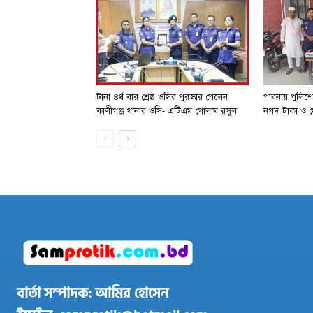
টানা ৪র্থ বার শ্রেষ্ঠ ওসির পুরস্কার পেলেন
পাবনায় পুলিশ
কালীগঞ্জ থানার ওসি- এটিএম গোলাম রসুল
নগদ টাকা ও ম
বার্তা সম্পাদক: আমির হোসেন