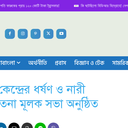
র প্রায় ১২০ কোটি টাকা ট্রান্সফার!
কি ঘটেছিলো বিডিআর বিদ্রোহে! নেপথ্য কাহিনি
াবাংলা
অর্থনীতি
প্রবাস
বিজ্ঞান ও টেক
সামরি
ন্দ্রের ধর্ষণ ও নারী
েতনা মূলক সভা অনুষ্ঠিত