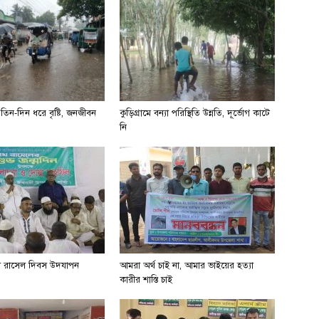
না তিন-দিন ধরে বৃষ্টি, জনজীবন
কুড়িগ্রামে বন্যা পরিস্থিতি উন্নতি, দূর্ভোগ কাটে
নি
খ রাসেল দিবস উদযাপন
আমরা অর্থ চাই না, আমার ভাইয়ের হত্যা
কারীর শাস্তি চাই