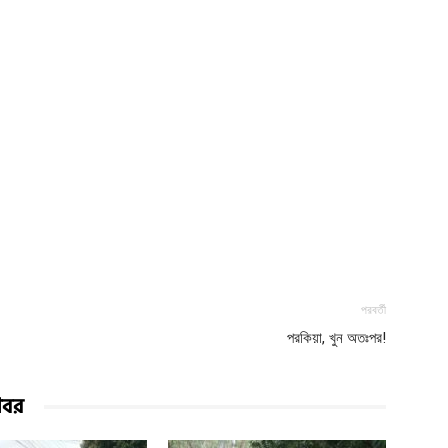
পরবর্তী
পরকিয়া, খুন অতঃপর!
খবর