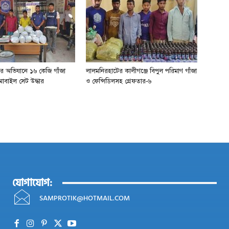
ের অভিযানে ১৬ কেজি গাঁজা
লালমনিরহাটের কালীগঞ্জে বিপুল পরিমাণ গাঁজা
োবাইল সেট উদ্ধার
ও ফেন্সিডিলসহ গ্রেফতার-৬
যোগাযোগ:
SAMPROTIK@HOTMAIL.COM