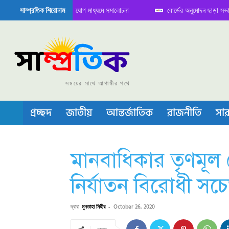
বৈঠক নিয়ে সামাজিক যোগাযোগ মাধ্যমে সমালোচনা
বোর্ডের অনুমোদন ছাড়া সভাপতি ফারুকে
সাম্প্রতিক শিরোনাম
ন্ডাক্টর বা চীপ তৈরিতে নিজের শক্ত অবস্থান জানান দিচ্ছে চীন
সময়ের সাথে আগামীর পথে
প্রচ্ছদ
জাতীয়
আন্তর্জাতিক
রাজনীতি
সার
মানবাধিকার তৃণমূল কে
নির্যাতন বিরোধী সচ
দ্বারা
মুনতাহা মিহীর
-
October 26, 2020