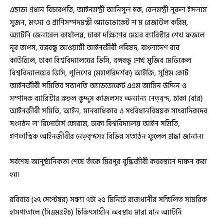
এছাড়া প্রধান বিচারপতি, আইনমন্ত্রী আনিসুল হক, রেলমন্ত্রী নুরুল ইসলাম
সুজন, মৎস্য ও প্রাণিসম্পদমন্ত্রী অ্যাডভোকেট শ ম রেজাউল করিম,
অ্যাটর্নি জেনারেল কার্যালয়, ঢাকা দক্ষিণের মেয়র ব্যারিস্টার শেখ ফজলে
নূর তাপস, বঙ্গবন্ধু আওয়ামী আইনজীবী পরিষদ, বাংলাদেশ বার
কাউন্সিল, ঢাকা বিশ্ববিদ্যালয়ের ভিসি, বঙ্গবন্ধু শেখ মুজিব মেডিকেল
বিশ্ববিদ্যালয়ের ভিসি, পুলিশের (মহাপরিদর্শক) আইজি, সুপ্রিম কোর্ট
আইনজীবী সমিতির সভাপতি অ্যাডভোকেট এএম আমিন উদ্দিন ও
সম্পাদক ব্যারিস্টার রুহুল কুদ্দুস কাজলসহ অন্যান্য নেতৃবৃন্দ, ঢাকা (বার)
আইনজীবী সমিতি, আইন, মানবাধিকার ও সংবিধানবিষয়ক সাংবাদিকদের
সংগঠন ল’ রিপোর্টার্স ফোরাম, ঢাকা বিশ্ববিদ্যালয় আইন সমিতি,
গণতান্ত্রিক আইনজীবীর নেতৃবৃন্দসহ বিভিন্ন সংগঠন ফুলেল শ্রদ্ধা জানান।
সর্বশেষ আনুষ্ঠানিকতা শেষে তাঁকে মিরপুর বুদ্ধিজীবী কবরস্থানে দাফন করা
হয়।
রবিবার (২৭ সেপ্টেম্বর) সন্ধ্যা ৭টা ২৫ মিনিটে রাজধানীর সম্মিলিত সামরিক
হাসপাতালে (সিএমএইচ) চিকিৎসাধীন অবস্থায় মারা যান অ্যাটর্নি