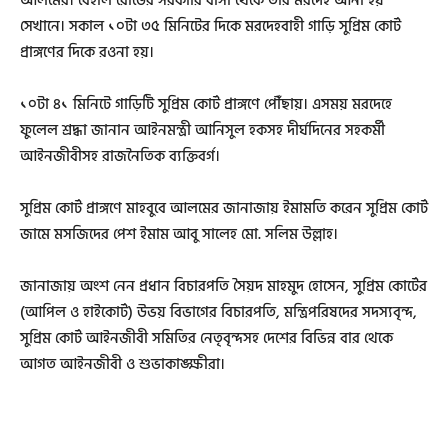
আলমের। বেইলি রোডের সরকারি বাসা থেকে তাঁর মরদেহ আনা হয়
সেখানে। সকাল ১০টা ৩৫ মিনিটের দিকে মরদেহবাহী গাড়ি সুপ্রিম কোর্ট
প্রাঙ্গণের দিকে রওনা হয়।
১০টা ৪১ মিনিটে গাড়িটি সুপ্রিম কোর্ট প্রাঙ্গণে পৌঁছায়। এসময় মরদেহে
ফুলেল শ্রদ্ধা জানান আইনমন্ত্রী আনিসুল হকসহ দীর্ঘদিনের সহকর্মী
আইনজীবীসহ রাজনৈতিক ব্যক্তিবর্গ।
সুপ্রিম কোর্ট প্রাঙ্গণে মাহবুবে আলমের জানাজায় ইমামতি করেন সুপ্রিম কোর্ট
জামে মসজিদের পেশ ইমাম আবু সালেহ মো. সলিম উল্লাহ।
জানাজায় অংশ নেন প্রধান বিচারপতি সৈয়দ মাহমুদ হোসেন, সুপ্রিম কোর্টের
(আপিল ও হাইকোর্ট) উভয় বিভাগের বিচারপতি, মন্ত্রিপরিষদের সদস্যবৃন্দ,
সুপ্রিম কোর্ট আইনজীবী সমিতির নেতৃবৃন্দসহ দেশের বিভিন্ন বার থেকে
আগত আইনজীবী ও শুভাকাঙ্ক্ষীরা।