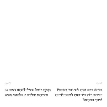
পূর্ববর্তী
পরবর্তী
৩২ হাজার সহকারী শিক্ষক নিয়োগ চূড়ান্ত
শিক্ষককে গলা কেটে হত্যা করার ঘটনাকে
করেছে প্রাথমিক ও গণশিক্ষা মন্ত্রণালয়
ইসলামি সন্ত্রাসী হামলা বলে বর্ণনা করেছেন
ইমানুয়েল ম্যাখোঁ