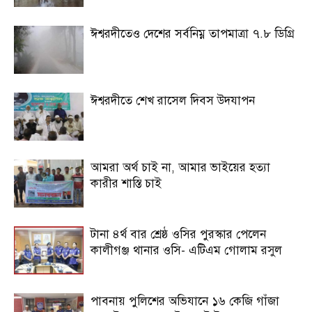
ঈশ্বরদীতেও দেশের সর্বনিম্ন তাপমাত্রা ৭.৮ ডিগ্রি
ঈশ্বরদীতে শেখ রাসেল দিবস উদযাপন
আমরা অর্থ চাই না, আমার ভাইয়ের হত্যা
কারীর শাস্তি চাই
টানা ৪র্থ বার শ্রেষ্ঠ ওসির পুরস্কার পেলেন
কালীগঞ্জ থানার ওসি- এটিএম গোলাম রসুল
পাবনায় পুলিশের অভিযানে ১৬ কেজি গাঁজা