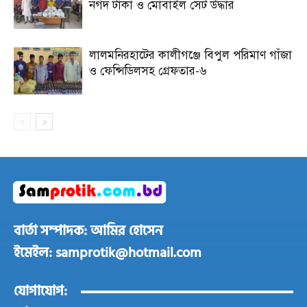
নগদ টাকা ও মোবাইল সেট উদ্ধার
লালমনিরহাটের কালীগঞ্জে বিপুল পরিমাণ গাঁজা
ও ফেন্সিডিলসহ গ্রেফতার-৬
বার্তা সম্পাদক: আমির হোসেন
ইমেইল: samprotik@hotmail.com
যোগাযোগ: