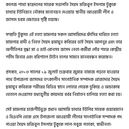
কলেজ শাখা ছাত্রদলের সাবেক সভাপতি সৈয়দ মজিবুল ইসলাম টুকুকে
চাখার ইউনিয়নে নৌকার মনোনয়ন দেওয়ায় স্থানীয় আওয়ামী লীগ ও
জাসদে চরম ক্ষোভের সৃষ্টি হয়েছে।
সম্প্রতি টুকুসহ ওই হত্যা মামলার সকল আসামিদের ফাঁসির দাবিতে হত্যা
মামলার বাদী ও নিহত সৈয়দ হুমায়ুন কবিরের ভাই সৈয়দ আপনুর এবং তার
অশীতিপর বৃদ্ধা মা ও ভাই-বোনসহ জাসদ নেতা-কর্মীরা পৌর শহরে কেন্দ্রীয়
শহীদ মিনার এবং বরিশালে টাউন হলের সামনে মানববন্ধন করেছেন।
প্রসঙ্গত, ২০১৩ সালের ১৯ জুলাই শুক্রবার জুমার নামাজ পড়তে যাওয়ার
পথে উপজেলা জাসদের তৎকালীন সাংগঠনিক সম্পাদক রোজাদার সৈয়দ
হুমায়ুন কবিরকে শরীরের বিভিন্ন স্থানে লোহার পেরেক ঢুকিয়ে ও অন্ডকোষ
থেতলে দেওয়াসহ মধ্যযুগীয় কায়দায় বর্বর নির্যাতন চালিয়ে হত্যা করা হয়।
সেই মামলার চার্জশীটভুক্ত প্রধান আসামি চাখার ইউপির সাবেক চেয়ারম্যান
ও বিএনপি থেকে এসে উপজেলা আওয়ামী লীগের সাংগঠনিক সম্পাদক পদ
পাওয়া সৈয়দ মজিবুল ইসলাম টুকুকে লাল-সবুজ পতাকা, স্বাধীনতা-