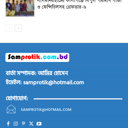
লালমনিরহাটের কালীগঞ্জে বিপুল পরিমাণ গাঁজা
ও ফেন্সিডিলসহ গ্রেফতার-৬
বার্তা সম্পাদক: আমির হোসেন
ইমেইল: samprotik@hotmail.com
যোগাযোগ:
SAMPROTIK@HOTMAIL.COM