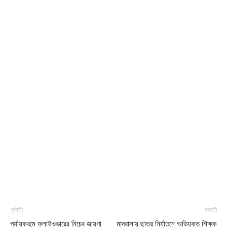
পূর্ববর্তী
পরবর্তী
পর্যায়ক্রমে ফ্লাইওভারের নিচের জায়গা
মাদরাসায় ছাত্র নির্যাতনে অভিযুক্ত শিক্ষক