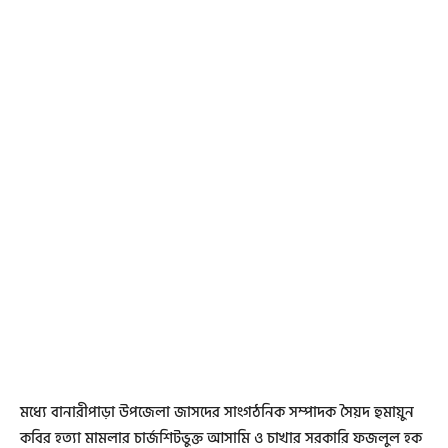
মধ্যে বানারীপাড়া উপজেলা জাসদের সাংগঠনিক সম্পাদক সৈয়দ হুমায়ুন
কবির হত্যা মামলার চার্জশিটভুক্ত আসামি ও চাখার সরকারি ফজলুল হক