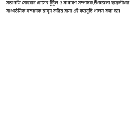
সভাপতি সোহরাব হোসেন টুটুল ও সাধারণ সম্পাদক,উপজেলা ছাত্রলীগের
সাংগঠনিক সম্পাদক মাসুদ করিম রানা এই কমসূচি পালন করা হয়।