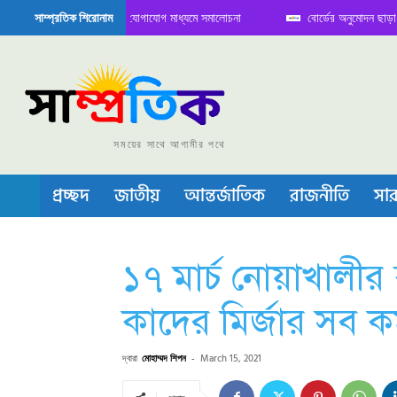
্ডিতে বৈঠক নিয়ে সামাজিক যোগাযোগ মাধ্যমে সমালোচনা
বোর্ডের অনুমোদন ছাড়া সভাপতি
সাম্প্রতিক শিরোনাম
 সেমিকন্ডাক্টর বা চীপ তৈরিতে নিজের শক্ত অবস্থান জানান দিচ্ছে চীন
সময়ের সাথে আগামীর পথে
প্রচ্ছদ
জাতীয়
আন্তর্জাতিক
রাজনীতি
সার
১৭ মার্চ নোয়াখালী
কাদের মির্জার সব কর্
দ্বারা
মোহাম্মদ শিপন
-
March 15, 2021