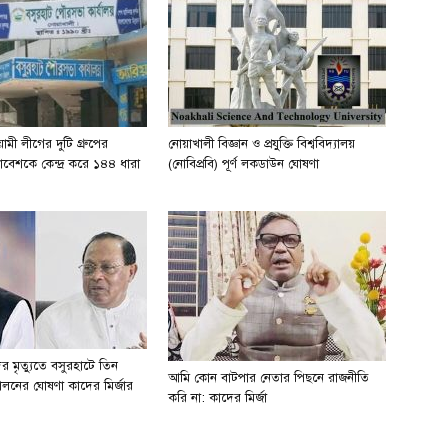
মী লীগের দুটি গ্রুপের
নোয়াখালী বিজ্ঞান ও প্রযুক্তি বিশ্ববিদ্যালয়
মাবেশকে কেন্দ্র করে ১৪৪ ধারা
(নোবিপ্রবি) পূর্ণ লকডাউন ঘোষণা
 মৃত্যুতে বসুরহাটে তিন
আমি কোন বাটপার নেতার পিছনে রাজনীতি
লনের ঘোষণা কাদের মির্জার
করি না: কাদের মির্জা