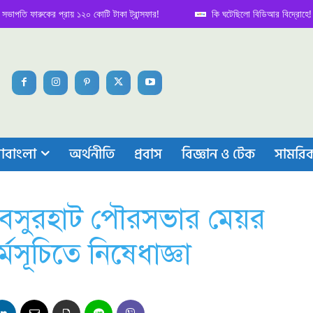
 ফারুকের প্রায় ১২০ কোটি টাকা ট্রান্সফার!
কি ঘটেছিলো বিডিআর বিদ্রোহে! নেপথ্য 
াবাংলা
অর্থনীতি
প্রবাস
বিজ্ঞান ও টেক
সামরি
র বসুরহাট পৌরসভার মেয়র
মসূচিতে নিষেধাজ্ঞা