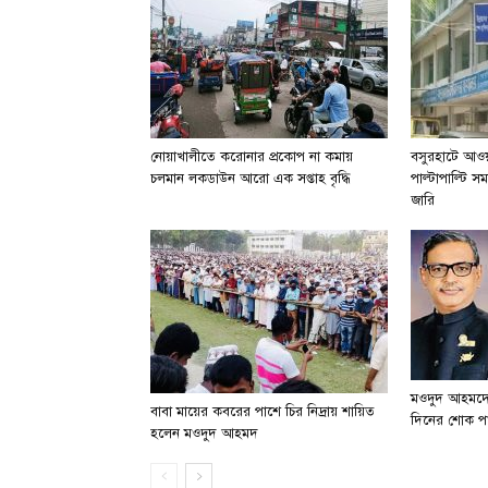
নোয়াখালীতে করোনার প্রকোপ না কমায়
বসুরহাটে আওয়া
চলমান লকডাউন আরো এক সপ্তাহ বৃদ্ধি
পাল্টাপাল্টি স
জারি
মওদুদ আহমদের
বাবা মায়ের কবরের পাশে চির নিদ্রায় শায়িত
দিনের শোক পা
হলেন মওদুদ আহমদ