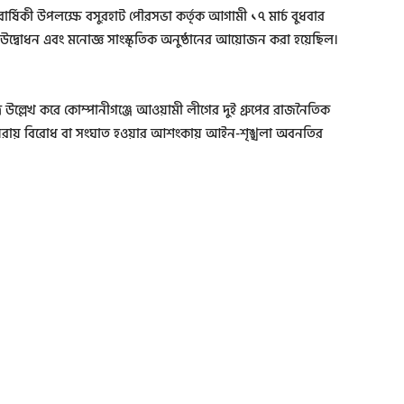
তবার্ষিকী উপলক্ষে বসুরহাট পৌরসভা কর্তৃক আগামী ১৭ মার্চ বুধবার
ের শুভ উদ্বোধন এবং মনোজ্ঞ সাংস্কৃতিক অনুষ্ঠানের আয়োজন করা হয়েছিল।
।
্র উল্লেখ করে কোম্পানীগঞ্জে আওয়ামী লীগের দুই গ্রুপের রাজনৈতিক
নরায় বিরোধ বা সংঘাত হ‌ওয়ার আশংকায় আইন-শৃঙ্খলা অবনতির