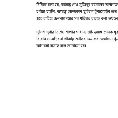
চিঠিতে বলা হয়, বঙ্গবন্ধু শেখ মুজিবুর রহমানের জন্মশ
বর্ণাঢ্য র‌্যালি, বঙ্গবন্ধু গোল্ডকাপ ফুটবল টুর্নামেন্ট
এতে বাহিরে জনসমাগমের সব পরিহার করতে বলা হয়েছে
পুলিশ সুপার বিশেষ শাখার গত ১৪ মার্চ ২৭৪৭ স্মারক সূত
বিরোধ ও অস্থিরতা থাকায় জাতির জনকের জন্মদিনে পু
আশংকা রয়েছে বলে জানানো হয়।