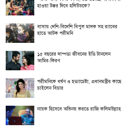
হাওয়া টক্কর দিবে হলিউডকে?
বাসায় দেশি-বিদেশি বিপুল মাদক সহ র‍্যাবের
হাতে আটক পরীমনি
১৫ বছরের দাম্পত্য জীবনের ইতি টানলেন
আমির-কিরণ
পরীমনিকে ধর্ষণ ও হত্যাচেষ্টা, প্রধানমন্ত্রীর কাছে
চাইলেন বিচার
নায়ক হিসেবে অভিনয় করতে রাজি কলিমউল্লাহ