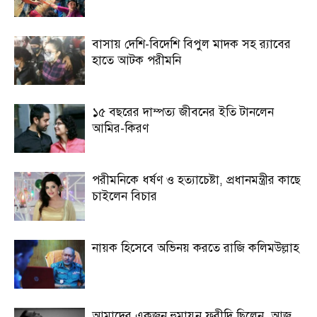
বাসায় দেশি-বিদেশি বিপুল মাদক সহ র‍্যাবের
হাতে আটক পরীমনি
১৫ বছরের দাম্পত্য জীবনের ইতি টানলেন
আমির-কিরণ
পরীমনিকে ধর্ষণ ও হত্যাচেষ্টা, প্রধানমন্ত্রীর কাছে
চাইলেন বিচার
নায়ক হিসেবে অভিনয় করতে রাজি কলিমউল্লাহ
আমাদের একজন হুমায়ুন ফরীদি ছিলেন, আজ