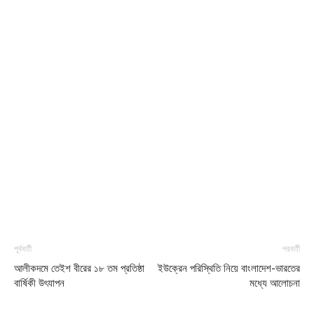
পূর্ববর্তী
পরবর্তী
আলীকদমে তেইশ বীরের ১৮ তম প্রতিষ্ঠা
ইউক্রেন পরিস্থিতি নিয়ে বাংলাদেশ-ভারতের
বার্ষিকী উৎযাপন
মধ্যে আলোচনা