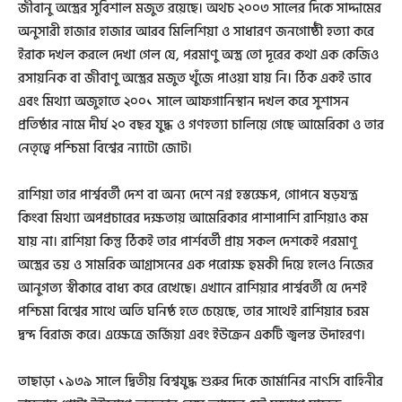
জীবানু অস্ত্রের সুবিশাল মজুত রয়েছে। অথচ ২০০৩ সালের দিকে সাদ্দামের
অনুসারী হাজার হাজার আরব মিলিশিয়া ও সাধারণ জনগোষ্ঠী হত্যা করে
ইরাক দখল করলে দেখা গেল যে, পরমাণু অস্ত্র তো দূরের কথা এক কেজিও
রসায়নিক বা জীবাণু অস্ত্রের মজুত খুঁজে পাওয়া যায় নি। ঠিক একই ভাবে
এবং মিথ্যা অজুহাতে ২০০১ সালে আফগানিস্থান দখল করে সুশাসন
প্রতিষ্ঠার নামে দীর্ঘ ২০ বছর যুদ্ধ ও গণহত্যা চালিয়ে গেছে আমেরিকা ও তার
নেতৃত্বে পশ্চিমা বিশ্বের ন্যাটো জোট।
রাশিয়া তার পার্শ্ববর্তী দেশ বা অন্য দেশে নগ্ন হস্তক্ষেপ, গোপনে ষড়যন্ত্র
কিংবা মিথ্যা অপপ্রচারের দক্ষতায় আমেরিকার পাশাপাশি রাশিয়াও কম
যায় না। রাশিয়া কিন্তু ঠিকই তার পার্শবর্তী প্রায় সকল দেশকেই পরমাণূ
অস্ত্রের ভয় ও সামরিক আগ্রাসনের এক পরোক্ষ হুমকী দিয়ে হলেও নিজের
আনুগত্য স্বীকারে বাধ্য করে রেখেছে। এখানে রাশিয়ার পার্শ্ববর্তী যে দেশই
পশ্চিমা বিশ্বের সাথে অতি ঘনিষ্ঠ হতে চেয়েছে, তার সাথেই রাশিয়ার চরম
দ্বন্দ বিরাজ করে। এক্ষেত্রে জর্জিয়া এবং ইউক্রেন একটি জ্বলন্ত উদাহরণ।
তাছাড়া ১৯৩৯ সালে দ্বিতীয় বিশ্বযুদ্ধ শুরুর দিকে জার্মানির নাৎসি বাহিনীর