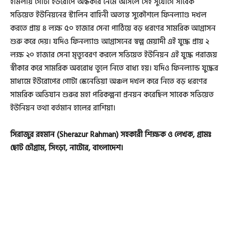
হামলায় গোটা ইউরোপে অন্ধকার নেমে আসলে সেই সুযোগে সাবেক
সভিয়েত ইউনিয়নের স্টালিন বাহিনী অত্যন্ত সুকৌশলে ফিনল্যাণ্ড দখল
করতে প্রায় ৪ লক্ষ ৫০ হাজার সেনা পাঠিয়ে বড় ধরণের সামরিক আগ্রাসন
শুরু করে দেয়। যদিও ফিনল্যাণ্ড আগ্রাসনের স্বল্প মেয়াদী এই যুদ্ধে প্রায় ২
লক্ষ ২০ হাজার সেনা মৃত্যুবরণ করলে সভিয়েত ইউনিয়ন এই যুদ্ধে পরাজয়
স্বীকার করে সামরিক অবরোধ তুলে নিতে বাধ্য হয়। যদিও ফিনল্যান্ড যুদ্ধের
মাধ্যমে ইউরোপের গোটা স্কেনেভিয়া অঞ্চল দখল করে নিতে বড় ধরণের
সামরিক অভিযান শুরুর মহা পরিকল্পনা প্রনয়ন করেছিল সাবেক সভিয়েত
ইউনিয়ন তথা বর্তমান হালের রাশিয়া।
সিরাজুর রহমান (Sherazur Rahman) সহকারী শিক্ষক ও লেখক, গ্রামঃ
ছোট চৌগ্রাম, সিংড়া, নাটোর, বাংলাদেশ।