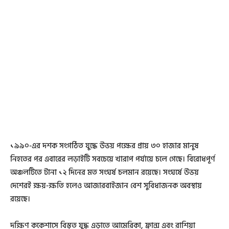
১৯৯০-এর দশক সংগঠিত যুদ্ধে উভয় পক্ষের প্রায় ৩০ হাজার মানুষ
নিহতের পর এবারের লড়াইটি সবচেয়ে খারাপ পর্যায়ে চলে গেছে। বিরোধপূর্ণ
অঞ্চলটিতে টানা ১২ দিনের মত সংঘর্ষ চলমান রয়েছে। সংঘর্ষে উভয়
দেশেরই ক্ষয়-ক্ষতি হলেও আজারবাইজান বেশ সুবিধাজনক অবস্থায়
রয়েছে।
দক্ষিণ ককেশাসে বিস্তৃত যুদ্ধ এড়াতে আমেরিকা, ফ্রান্স এবং রাশিয়া