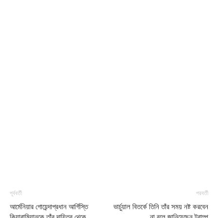
পূর্ববর্তী
পরবর্তী
আর্মেনিয়ার গোয়েন্দাপ্রধান আর্গিস্তি
ভার্চুয়াল বিতর্কে তিনি তাঁর সময় নষ্ট করবেন
কিয়ারামিয়ানকে তাঁর দায়িত্ব থেকে
না বলে জানিয়েছেন ট্রাম্প