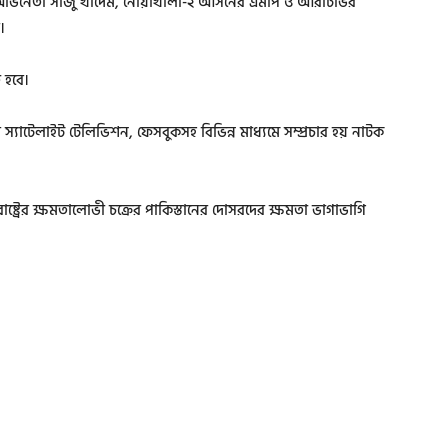
, অভিনেতা সাজু খাদেম, নোয়াখালী-২ আসনের এমপি ও আরটিভির
।
 হবে।
 দেশের স্যাটেলাইট টেলিভিশন, ফেসবুকসহ বিভিন্ন মাধ্যমে সম্প্রচার হয় নাটক
াষ্ট্রের ক্ষমতালোভী চক্রের পাকিস্তানের দোসরদের ক্ষমতা ভাগাভাগি