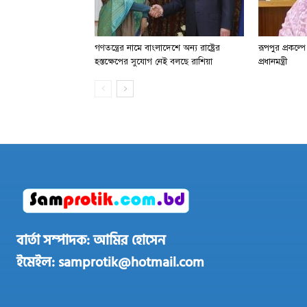
গণতন্ত্রের নামে বাংলাদেশে অন্য রাষ্ট্রের
রূপপুর প্রকল্প
হস্তক্ষেপের সুযোগ নেই বলছে রাশিয়া
প্রধানমন্ত্রী
বার্তা সম্পাদক: আমির হোসেন
ইমেইল: samprotik@hotmail.com