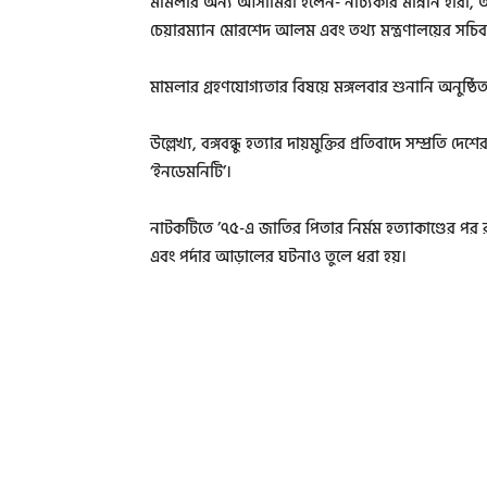
মামলার অন্য আসামিরা হলেন- নাট্যকার মান্নান হীরা
চেয়ারম্যান মোরশেদ আলম এবং তথ্য মন্ত্রণালয়ের সচিব
মামলার গ্রহণযোগ্যতার বিষয়ে মঙ্গলবার শুনানি অনুষ্ঠিত
উল্লেখ্য, বঙ্গবন্ধু হত্যার দায়মুক্তির প্রতিবাদে সম্প্রতি
‘ইনডেমনিটি’।
নাটকটিতে ’৭৫-এ জাতির পিতার নির্মম হত্যাকাণ্ডের পর র
এবং পর্দার আড়ালের ঘটনাও তুলে ধরা হয়।