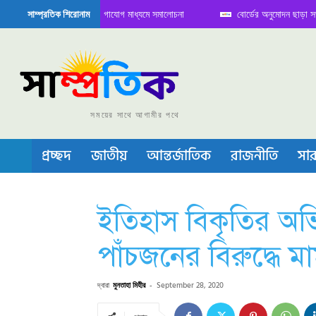
ে বৈঠক নিয়ে সামাজিক যোগাযোগ মাধ্যমে সমালোচনা
বোর্ডের অনুমোদন ছাড়া সভাপতি ফার
সাম্প্রতিক শিরোনাম
িকন্ডাক্টর বা চীপ তৈরিতে নিজের শক্ত অবস্থান জানান দিচ্ছে চীন
সময়ের সাথে আগামীর পথে
প্রচ্ছদ
জাতীয়
আন্তর্জাতিক
রাজনীতি
সার
ইতিহাস বিকৃতির অভ
পাঁচজনের বিরুদ্ধে ম
দ্বারা
মুনতাহা মিহীর
-
September 28, 2020