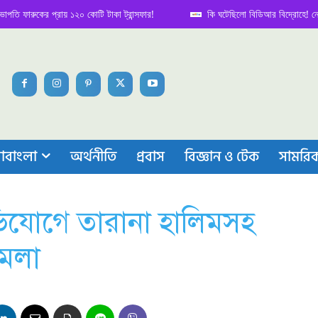
ুকের প্রায় ১২০ কোটি টাকা ট্রান্সফার!
কি ঘটেছিলো বিডিআর বিদ্রোহে! নেপথ্য কাহ
াবাংলা
অর্থনীতি
প্রবাস
বিজ্ঞান ও টেক
সামরি
িযোগে তারানা হালিমসহ
ামলা