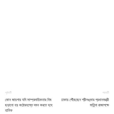
পূর্ববর্তী
পরবর্তী
কোন জায়গায় যদি সাম্প্রদায়িকতার বিষ
ঢাকায় পৌঁছেছেন শ্রীলঙ্কার প্রধানমন্ত্রী
ছড়ানো হয় কঠোরহস্তে দমন করতে হবে:
মাহিন্দা রাজাপক্ষে
হানিফ