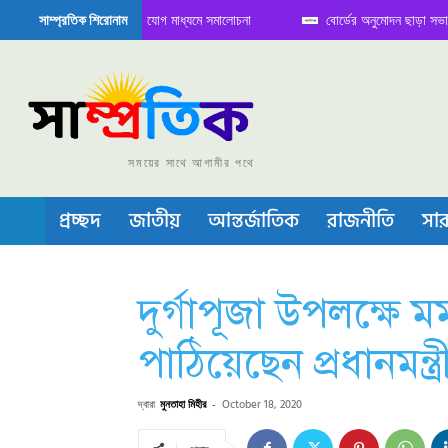
 বৈঠক নিয়ে সামাজিক যোগাযোগ মাধ্যমে সমালোচনা
বোর্ডের অনুমোদন ছাড়া সভাপতি ফারু
সাম্প্রতিক শিরোনাম
কন্ডাক্টর বা চীপ তৈরিতে নিজের শক্ত অবস্থান জানান দিচ্ছে চীন
সময়ের সাথে আগামীর পথে
প্রচ্ছদ
জাতীয়
আন্তর্জাতিক
রাজনীতি
সার
দুর্গাপূজা উপলক্ষে 
পাঠিয়েছেন প্রধানমন্ত্র
দ্বারা
মুনতাহা মিহীর
-
October 18, 2020