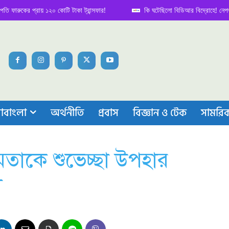
কের প্রায় ১২০ কোটি টাকা ট্রান্সফার!
কি ঘটেছিলো বিডিআর বিদ্রোহে! নেপথ্য কাহিন
াবাংলা
অর্থনীতি
প্রবাস
বিজ্ঞান ও টেক
সামরি
মমতাকে শুভেচ্ছা উপহার
ী