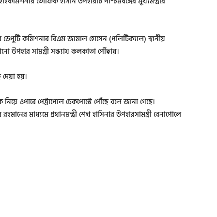
হাইকমিশনার তৌফিক হাসান উপহারটি পশ্চিমবঙ্গের মুখ্যমন্ত্রীর
 ডেপুটি কমিশনার বিএম জামাল হোসেন (পলিটিক্যাল) স্থানীয়
ানো উপহার সামগ্রী সন্ধ্যায় কলকাতা পৌঁছায়।
 দেয়া হয়।
 নিয়ে ওপারে পেট্রাপোল চেকপোস্টে পৌঁছে বলে জানা গেছে।
রহমানের মাধ্যমে প্রধানমন্ত্রী শেখ হাসিনার উপহারসামগ্রী বেনাপোলে