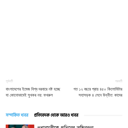
পূর্ববর্তী
পরবর্তী
বাংলাদেশের ইমেজ বিশ্ব দরবারে নষ্ট হচ্ছে
গত ১২ বছরে প্রায় ৪৫০ কিলোমিটার
যা কোনোভাবেই সুখকর নয়: ফখরুল
সহাসড়ক ৪ লেনে উন্নীত: কাদের
সম্পর্কিত খবর
প্রতিবেদক থেকে আরও খবর
প্রধানমন্ত্রীকে পুতিনের অভিনন্দন