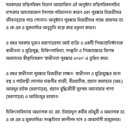
সরকারের মন্ত্রিপরিষদ বিভাগ আয়োজিত এই অনুষ্ঠান মন্ত্রিপরিষদসচিব
খন্দকার আনোয়ারুল ইসলাম পরিচালনা করেন এবং পুরস্কার বিজয়ীদের
জীবনবৃত্তান্ত পড়ে শোনান। অনুষ্ঠানে পুরস্কার বিজয়ীদের পক্ষে প্রফেসর ডা.
এ কে এম এ মুকতাদির অনুভূতি ব্যক্ত করে বক্তৃতা করেন।
এ বছর সরকার দুজন মরণোত্তরসহ আট ব্যক্তি ও একটি শিক্ষাপ্রতিষ্ঠানকে
স্বাধীনতা ও মুক্তিযুদ্ধ, চিকিৎসাবিদ্যা, সংস্কৃতি ও শিক্ষাক্ষেত্রে বিশেষ
অবদানের স্বীকৃতিস্বরূপ ‘স্বাধীনতা পুরস্কার-২০২০’-এ ভূষিত করে।
এ বছর স্বাধীনতা পুরস্কার বিজয়ীরা হচ্ছেন- স্বাধীনতা ও মুক্তিযুদ্ধের জন্য
বস্ত্র ও পাটমন্ত্রী গোলাম দাস্তগীর গাজী, বীরপ্রতীক, প্রয়াত কমান্ডার (অব.)
আবদুর রউফ (মরণোত্তর), প্রয়াত বুদ্ধিজীবী মুহম্মদ আনোয়ার পাশা
(মরণোত্তর) ও আজিজুর রহমান।
চিকিৎসাবিদ্যায় অধ্যাপক ডা. মো. উবায়দুল কবীর চৌধুরী ও অধ্যাপক ডা.
এ কে এম এ মুকতাদির। সংস্কৃতিতে কালীপদ দাস ও ফেরদৌসী মজুমদার।