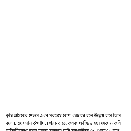
কৃষি শ্রমিকের পেছনে এখন সবচেয়ে বেশি খরচ হয় বলে উল্লেখ করে তিনি
বলেন, এতে ধান উৎপাদনে খরচ বাড়ে, কৃষক ক্ষতিগ্রস্ত হয়। সেজন্য কৃষি
যান্ত্রিকীকরণে কাজ করছে সরকার। কৃষি যন্ত্রপাতিতে ৫০ থেকে ৭০ ভাগ