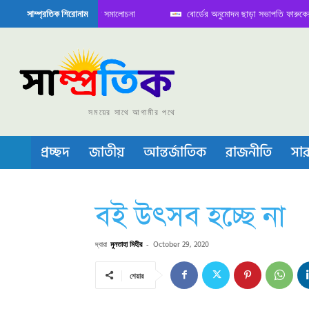
 সামাজিক যোগাযোগ মাধ্যমে সমালোচনা
বোর্ডের অনুমোদন ছাড়া সভাপতি ফারুকের প্রায় 
সাম্প্রতিক শিরোনাম
া চীপ তৈরিতে নিজের শক্ত অবস্থান জানান দিচ্ছে চীন
সময়ের সাথে আগামীর পথে
প্রচ্ছদ
জাতীয়
আন্তর্জাতিক
রাজনীতি
সার
বই উৎসব হচ্ছে না
দ্বারা
মুনতাহা মিহীর
-
October 29, 2020
শেয়ার