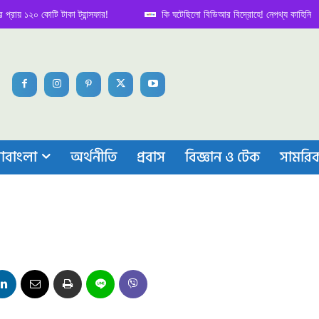
১২০ কোটি টাকা ট্রান্সফার!
কি ঘটেছিলো বিডিআর বিদ্রোহে! নেপথ্য কাহিনি
াবাংলা
অর্থনীতি
প্রবাস
বিজ্ঞান ও টেক
সামরি