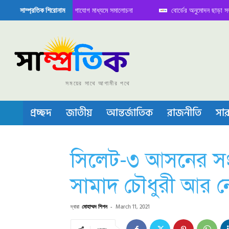
িতে বৈঠক নিয়ে সামাজিক যোগাযোগ মাধ্যমে সমালোচনা
বোর্ডের অনুমোদন ছাড়া সভাপতি ফা
সাম্প্রতিক শিরোনাম
েমিকন্ডাক্টর বা চীপ তৈরিতে নিজের শক্ত অবস্থান জানান দিচ্ছে চীন
সময়ের সাথে আগামীর পথে
প্রচ্ছদ
জাতীয়
আন্তর্জাতিক
রাজনীতি
সার
সিলেট-৩ আসনের সং
সামাদ চৌধুরী আর ন
দ্বারা
মোহাম্মদ শিপন
-
March 11, 2021