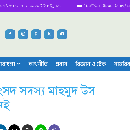
রুকের প্রায় ১২০ কোটি টাকা ট্রান্সফার!
কি ঘটেছিলো বিডিআর বিদ্রোহে! নেপথ্য কা
াবাংলা
অর্থনীতি
প্রবাস
বিজ্ঞান ও টেক
সামরি
সদ সদস্য মাহমুদ উস
েই