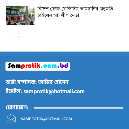
বিদেশ থেকে ফেন্সিডিল আমদানির অনুমতি
চাইলেন আ. লীগ নেতা
বার্তা সম্পাদক: আমির হোসেন
ইমেইল: samprotik@hotmail.com
যোগাযোগ:
SAMPROTIK@HOTMAIL.COM