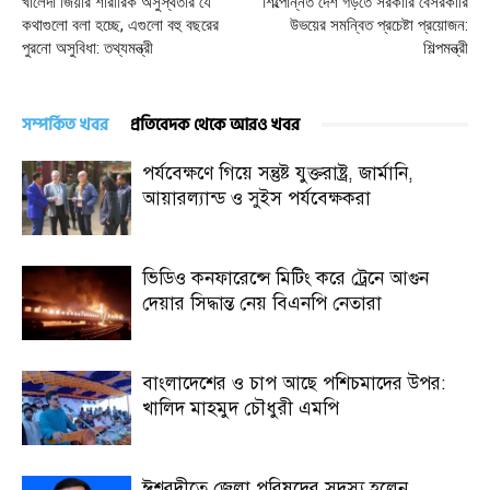
খালেদা জিয়ার শারীরিক অসুস্থতার যে
শিল্পোন্নত দেশ গড়তে সরকারি বেসরকারি
কথাগুলো বলা হচ্ছে, এগুলো বহু বছরের
উভয়ের সমন্বিত প্রচেষ্টা প্রয়োজন:
পুরনো অসুবিধা: তথ্যমন্ত্রী
শিল্পমন্ত্রী
সম্পর্কিত খবর
প্রতিবেদক থেকে আরও খবর
পর্যবেক্ষণে গিয়ে সন্তুষ্ট যুক্তরাষ্ট্র, জার্মানি,
আয়ারল্যান্ড ও সুইস পর্যবেক্ষকরা
ভিডিও কনফারেন্সে মিটিং করে ট্রেনে আগুন
দেয়ার সিদ্ধান্ত নেয় বিএনপি নেতারা
বাংলাদেশের ও চাপ আছে পশিচমাদের উপর:
খালিদ মাহমুদ চৌধুরী এমপি
ঈশ্বরদীতে জেলা পরিষদের সদস্য হলেন