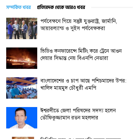
সম্পর্কিত খবর
প্রতিবেদক থেকে আরও খবর
পর্যবেক্ষণে গিয়ে সন্তুষ্ট যুক্তরাষ্ট্র, জার্মানি,
আয়ারল্যান্ড ও সুইস পর্যবেক্ষকরা
ভিডিও কনফারেন্সে মিটিং করে ট্রেনে আগুন
দেয়ার সিদ্ধান্ত নেয় বিএনপি নেতারা
বাংলাদেশের ও চাপ আছে পশিচমাদের উপর:
খালিদ মাহমুদ চৌধুরী এমপি
ঈশ্বরদীতে জেলা পরিষদের সদস্য হলেন
তৌফিকুজ্জামান রতন মহলদার