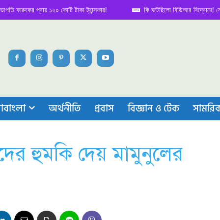
রুকের প্রায় ১২০ কোটি টাকা ট্রান্সফার!
কি ঘটেছিলো বিডিআর বিদ্রোহে! নেপথ্য কা
াবাংলা
অর্থনীতি
প্রবাস
বিজ্ঞান ও টেক
সামরি
দের হুমকি দেয় মামুনুলের