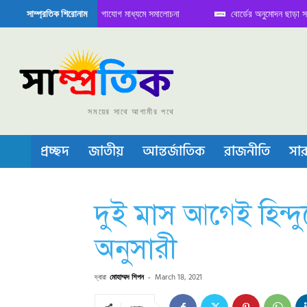
তে বৈঠক নিয়ে সামাজিক যোগাযোগ মাধ্যমে সমালোচনা
বোর্ডের অনুমোদন ছাড়া সভাপতি ফা
সাম্প্রতিক শিরোনাম
েমিকন্ডাক্টর বা চীপ তৈরিতে নিজের শক্ত অবস্থান জানান দিচ্ছে চীন
সময়ের সাথে আগামীর পথে
প্রচ্ছদ
জাতীয়
আন্তর্জাতিক
রাজনীতি
সার
দুই মাস আগেই হিন্দু
অনুসারী
দ্বারা
মোহাম্মদ শিপন
-
March 18, 2021