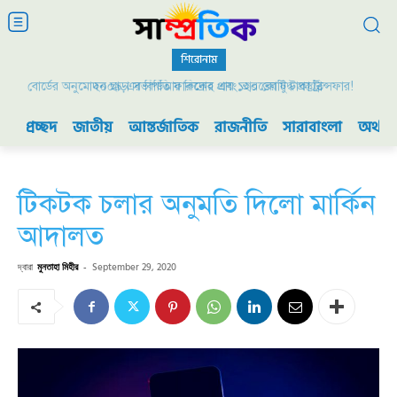
শিরোনাম
বোর্ডের অনুমোদন ছাড়া সভাপতি ফারুকের প্রায় ১২০ কোটি টাকা ট্রান্সফার!
২০০৯ এর বিডিআর বিদ্রোহ এবং ভারতের যুদ্ধ প্রস্তুতি
প্রচ্ছদ
জাতীয়
আন্তর্জাতিক
রাজনীতি
সারাবাংলা
অর্থনী
টিকটক চলার অনুমতি দিলো মার্কিন
আদালত
দ্বারা
মুনতাহা মিহীর
-
September 29, 2020