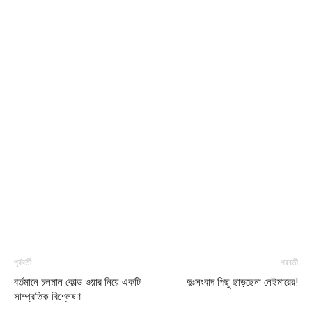
পূর্ববর্তী
পরবর্তী
বর্তমানে চলমান কোল্ড ওয়ার নিয়ে একটি
দুঃসংবাদ পিছু ছাড়ছেনা নেইমারের!
সাম্প্রতিক বিশ্লেষণ