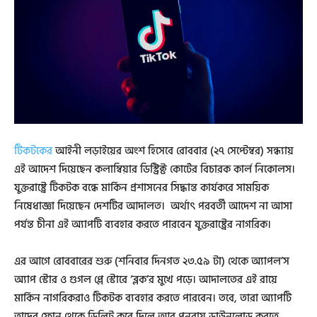
টিকটকের
আইনী লড়াইয়ের অংশ হিসেবে রোববার (২৭ সেপ্টেম্বর) সন্ধ্যায়
এই আদেশ দিয়েছেন কলাম্বিয়ার ডিস্ট্রিক্ট কোর্টের বিচারক কার্ল নিকোলস।
যুক্তরাষ্ট্রে টিকটক বন্ধে মার্কিন প্রশাসনের সিদ্ধান্ত কার্যকরে সাময়িক
নিষেধাজ্ঞা দিয়েছেন দেশটির আদালত। অর্থাৎ পরবর্তী আদেশ না আসা
পর্যন্ত চীনা এই অ্যাপটি ব্যবহার করতে পারবেন যুক্তরাষ্ট্রের নাগরিক।
এর আগে রোববারের শুরু (শনিবার দিনগত ২৩.৫৯ টা) থেকে অ্যাপল’স
অ্যাপ স্টোর ও গুগল প্লে স্টোরে ‘ব্লক’র মুখে পড়ে। আদালতের এই রায়ে
মার্কিন নাগরিকরাও টিকটক ব্যবহার করতে পারবেন। তবে, তারা অ্যাপটি
তাদের ফোন থেকে ডিলিট করে দিলে আর পুনরায় ডাউনলোড করতে