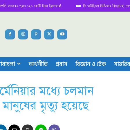
ের প্রায় ১২০ কোটি টাকা ট্রান্সফার!
কি ঘটেছিলো বিডিআর বিদ্রোহে! নেপথ্য কাহিন
াবাংলা
অর্থনীতি
প্রবাস
বিজ্ঞান ও টেক
সামরি
েনিয়ার মধ্যে চলমান
র মানুষের মৃত্যু হয়েছে