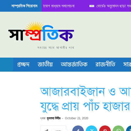
 বৈঠক নিয়ে সামাজিক যোগাযোগ মাধ্যমে সমালোচনা
বোর্ডের অনুমোদন ছাড়া সভাপতি ফারুক
সাম্প্রতিক শিরোনাম
কন্ডাক্টর বা চীপ তৈরিতে নিজের শক্ত অবস্থান জানান দিচ্ছে চীন
সময়ের সাথে আগামীর পথে
প্রচ্ছদ
জাতীয়
আন্তর্জাতিক
রাজনীতি
সার
আজারবাইজান ও আর্ম
যুদ্ধে প্রায় পাঁচ হাজা
দ্বারা
মুনতাহা মিহীর
-
October 23, 2020