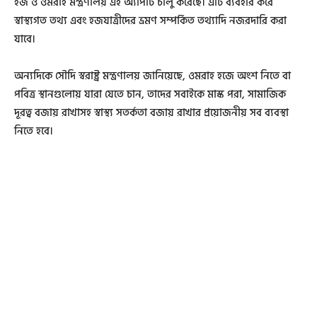
হজ ও ওমরাহ মন্ত্রণালয় এই অ্যাপটি চালু করেছে। এটি ব্যবহার করে
স্বাস্থ্যগত তথ্য এবং হজযাত্রীদের ভ্রমণ সম্পর্কিত তথ্যাদি নজরদারি করা
যাবে।
অন্যদিকে সৌদি স্বরাষ্ট্র মন্ত্রণালয় জানিয়েছে, ওমরাহ হজে অংশ নিতে বা
পবিত্র স্থানগুলোয় যারা যেতে চান, তাদের সবাইকে মাস্ক পরা, সামাজিক
দূরত্ব বজায় রাখাসহ স্বাস্থ্য সতর্কতা বজায় রাখার প্রয়োজনীয় সব ব্যবস্থা
নিতে হবে।