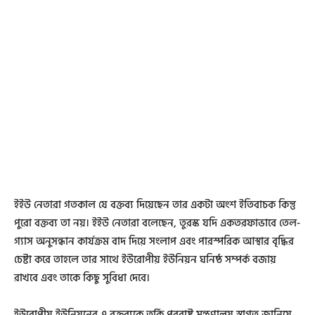
ইইউ নেতারা গতকাল যে বক্তব্য দিয়েছেন তার একটা অংশ ইতিবাচক কিন্তু
পুরো বক্তব্য তা নয়। ইইউ নেতারা বলেছেন, তুরস্ক যদি একতরফাভাবে তেল-
গ্যাস অনুসন্ধান কার্যক্রম বাদ দিয়ে সংলাপ এবং পারস্পরিক আস্থার বৃদ্ধির
চেষ্টা করে তাহলে তার সাথে ইউরোপীয় ইউনিয়ন ঘনিষ্ঠ সম্পর্ক বজায়
রাখবে এবং তাকে কিছু সুবিধা দেবে।
ইউরোপীয় ইউনিয়নের এ বক্তব্যকে তুর্কি পররাষ্ট্র মন্ত্রণালয় স্বাগত জানিয়ে