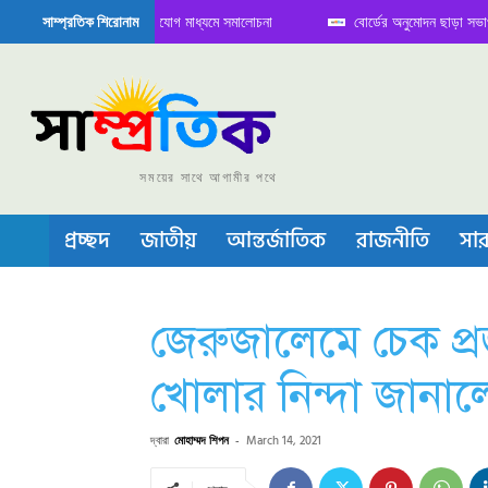
বৈঠক নিয়ে সামাজিক যোগাযোগ মাধ্যমে সমালোচনা
বোর্ডের অনুমোদন ছাড়া সভাপতি ফারুক
সাম্প্রতিক শিরোনাম
ন্ডাক্টর বা চীপ তৈরিতে নিজের শক্ত অবস্থান জানান দিচ্ছে চীন
সময়ের সাথে আগামীর পথে
প্রচ্ছদ
জাতীয়
আন্তর্জাতিক
রাজনীতি
সার
জেরুজালেমে চেক প্র
খোলার নিন্দা জানালো 
দ্বারা
মোহাম্মদ শিপন
-
March 14, 2021