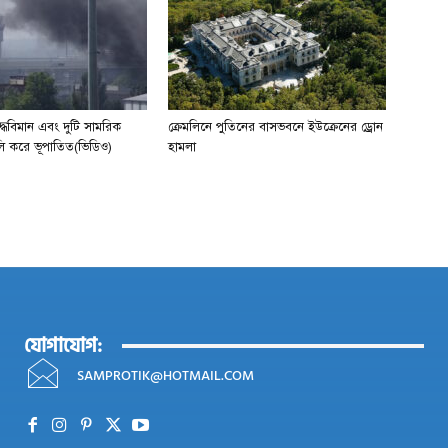
যুদ্ধবিমান এবং দুটি সামরিক
ক্রেমলিনে পুতিনের বাসভবনে ইউক্রেনের ড্রোন
লি করে ভূপাতিত(ভিডিও)
হামলা
যোগাযোগ:
SAMPROTIK@HOTMAIL.COM