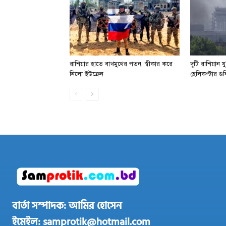
রাশিয়ার হাতে বাখমুথের পতন, স্বীকার করে
দুটি রাশিয়ান 
নিলো ইউক্রেন
হেলিকপ্টার গু
বার্তা সম্পাদক: আমির হোসেন
ইমেইল: samprotik@hotmail.com