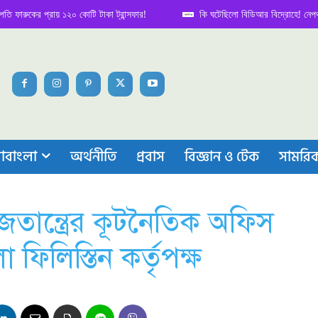
ের প্রায় ১২০ কোটি টাকা ট্রান্সফার!
কি ঘটেছিলো বিডিআর বিদ্রোহে! নেপথ্য কাহিন
াবাংলা
অর্থনীতি
প্রবাস
বিজ্ঞান ও টেক
সামরি
জতান্ত্রের কূটনৈতিক অফিস
ফিলিস্তিন কর্তৃপক্ষ