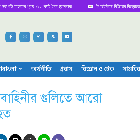
ফারুকের প্রায় ১২০ কোটি টাকা ট্রান্সফার!
কি ঘটেছিলো বিডিআর বিদ্রোহে! নেপথ্য 
াবাংলা
অর্থনীতি
প্রবাস
বিজ্ঞান ও টেক
সামরি
া বাহিনীর গুলিতে আরো
িহত