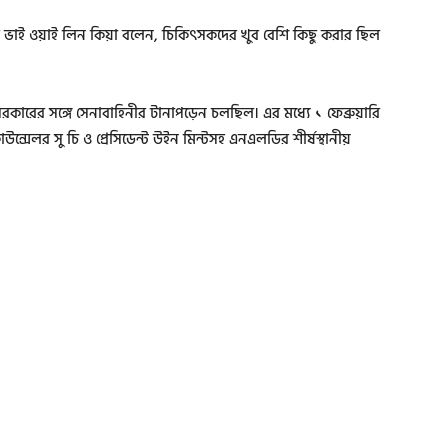
 তাঁর ভাই ওয়াই লিন কিয়া বলেন, চিকিৎসকদের খুব বেশি কিছু করার ছিল
 সরকারের সঙ্গে সেনাবাহিনীর টানাপড়েন চলছিল। এর মধ্যে ১ ফেব্রুয়ারি
কাউন্সেলর সু চি ও প্রেসিডেন্ট উইন মিন্টসহ এনএলডির শীর্ষস্থানীয়