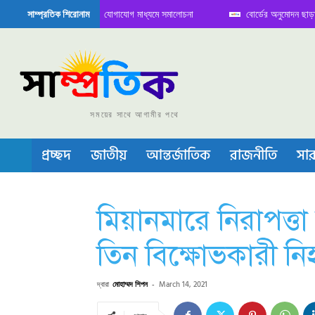
ডিতে বৈঠক নিয়ে সামাজিক যোগাযোগ মাধ্যমে সমালোচনা
বোর্ডের অনুমোদন ছাড়া সভাপতি 
সাম্প্রতিক শিরোনাম
 সেমিকন্ডাক্টর বা চীপ তৈরিতে নিজের শক্ত অবস্থান জানান দিচ্ছে চীন
সময়ের সাথে আগামীর পথে
প্রচ্ছদ
জাতীয়
আন্তর্জাতিক
রাজনীতি
সার
মিয়ানমারে নিরাপত্ত
তিন বিক্ষোভকারী ন
দ্বারা
মোহাম্মদ শিপন
-
March 14, 2021