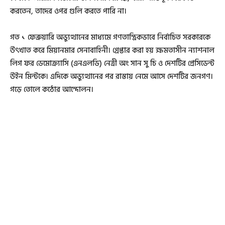
করতেন, তাদের ওপর গুলি করতে পারি না।
গত ১ ফেব্রুয়ারি অভ্যুত্থানের মাধ্যমে গণতান্ত্রিকভাবে নির্বাচিত সরকারকে
উৎখাত করে মিয়ানমার সেনাবাহিনী। গ্রেপ্তার করা হয় ক্ষমতাসীন ন্যাশনাল
লিগ ফর ডেমোক্র্যাসি (এনএলডি) নেত্রী অং সান সু চি ও দেশটির প্রেসিডেন্ট
উইন মিন্টকে। এদিকে অভ্যুত্থানের পর রাস্তায় নেমে আসে দেশটির জনগণ।
গড়ে তোলে কঠোর আন্দোলন।