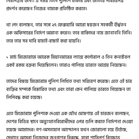
নিরাপত্তার জন্য। এ সময় তিনি পুলিশে চাকরি এবং জাতীয় পরিচয়পত্র
প্রদর্শন করেছেন নিজের নামকে প্রতিষ্ঠিত করতে।
থা পেং বলেছেন, তার সঙ্গে ২৭ ফেব্রুয়ারি আরো ছয়জন সহকর্মী ঊর্ধ্বতন
এক অফিসারের নির্দেশ অমান্য করেন। তবে বাকিদের নাম জানাননি তিনি।
তবে তার সব দাবি যাচাই-বাছাই করা যায়নি।
১ মার্চ মিজোরামে আরেক মিয়ানমারের ল্যান্স কর্পোরাল ও তিন কনস্টেবল
একই রকম বক্তব্য দিয়েছিলেন। তারাও পালিয়ে ভারতে আশ্রয় নিয়েছেন।
তাদের বিষয়ে মিজোরাম পুলিশ লিখিত তথ্য সন্নিবেশ করেছে। এতে ওই চার
ব্যক্তির সম্পর্কে বিস্তারিত তথ্য এবং তারা কেন পালিয়ে ভারতে গিয়েছেন তা
লিপিবদ্ধ করা হয়েছে।
এতে মিজোরাম পুলিশকে দেওয়া এক যৌথ ঘোষণায় ওই চারজন বলেছেন,
দেশের বিভিন্ন স্থানে অভ্যুত্থানবিরোধীদের ওপর গুলি করতে নির্দেশনা দেওয়া
হয়েছে আমাদের। গণ-অসহযোগ আন্দোলন যখন জোরালো হয়ে উঠেছে,
সেখানে আমরা নিজেদের জনগণের বিরুদ্ধে, যারা শান্তিপূর্ণ বিক্ষোভ