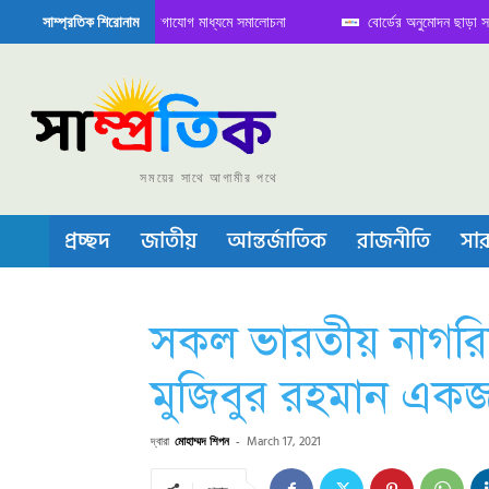
িতে বৈঠক নিয়ে সামাজিক যোগাযোগ মাধ্যমে সমালোচনা
বোর্ডের অনুমোদন ছাড়া সভাপতি ফ
সাম্প্রতিক শিরোনাম
েমিকন্ডাক্টর বা চীপ তৈরিতে নিজের শক্ত অবস্থান জানান দিচ্ছে চীন
সময়ের সাথে আগামীর পথে
প্রচ্ছদ
জাতীয়
আন্তর্জাতিক
রাজনীতি
সার
সকল ভারতীয় নাগরিক
মুজিবুর রহমান একজন
দ্বারা
মোহাম্মদ শিপন
-
March 17, 2021