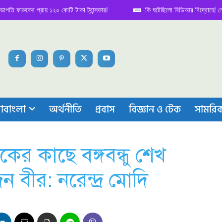
ারুকের প্রায় ১২০ কোটি টাকা ট্রান্সফার!
কি ঘটেছিলো বিডিআর বিদ্রোহে! নেপথ্য কা
াবাংলা
অর্থনীতি
প্রবাস
বিজ্ঞান ও টেক
সামরি
ের কাছে বঙ্গবন্ধু শেখ
 বীর: নরেন্দ্র মোদি