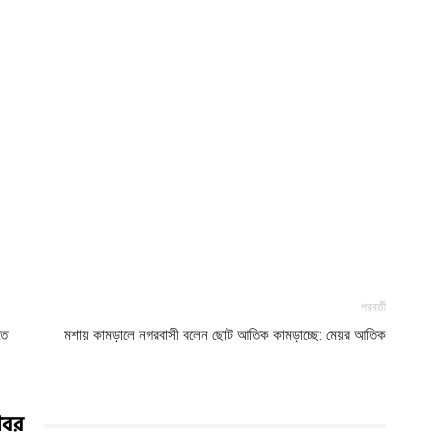
পরবর্তী
তে
মশায় কামড়ালে নগরবাসী বলেন ছোট আতিক কামড়াচ্ছে: মেয়র আতিক
খবর