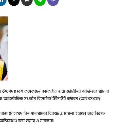
উচ্চপদস্থ বেশ কয়েকজন কর্মকর্তার নামে জার্মানির আদালতে মামলা
রা আন্তর্জাতিক সংগঠন রিপোর্টার্স উইদাউট বর্ডারস (আরএসএফ)।
াজ মোহাম্মদ বিন সালমানের বিরুদ্ধে এ মামলা হয়েছে। তার বিরুদ্ধে
 অভিযোগও করা হয়েছে এ মামলায়।