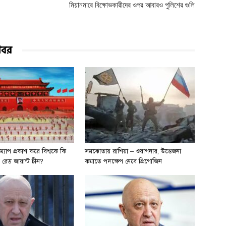
মিয়ানমারে বিক্ষোভকারীদের ওপর আবারও পুলিশের গুলি
খবর
ম্যাপ প্রকাশ করে বিশ্বকে কি
সমঝোতায় রাশিয়া – ওয়াগনার, উত্তেজনা
় রেড জায়ান্ট চীন?
কমাতে পদক্ষেপ নেবে প্রিগোজিন