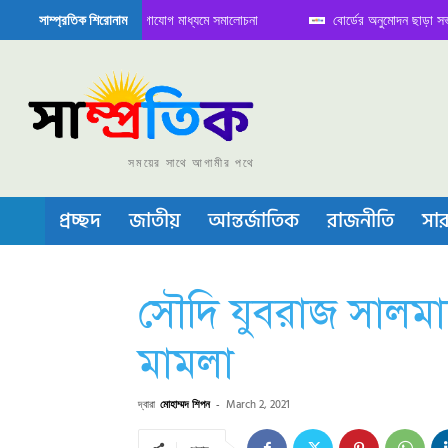
তে বৈঠক নিয়ে সামাজিক যোগাযোগ মাধ্যমে সমালোচনা
বোর্ডের অনুমোদন ছাড়া সভাপতি ফা
সাম্প্রতিক শিরোনাম
েমিকন্ডাক্টর বা চীপ তৈরিতে নিজের শক্ত অবস্থান জানান দিচ্ছে চীন
সময়ের সাথে আগামীর পথে
প্রচ্ছদ
জাতীয়
আন্তর্জাতিক
রাজনীতি
সার
সৌদি যুবরাজ সালমান
মামলা
দ্বারা
মোহাম্মদ শিপন
-
March 2, 2021