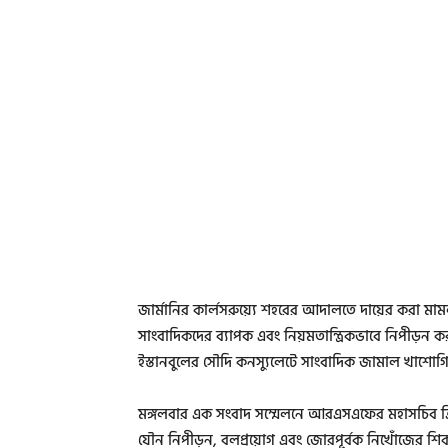
জার্মানির কার্লসরুয়্যে শহরের আদালতে দায়ের করা ম
সাংবাদিকদের ব্যাপক এবং নিয়মতান্ত্রিকভাবে নিপীড়ন 
ইস্তানবুলের সৌদি কনস্যুলেটে সাংবাদিক জামাল খাশোগিক
মঙ্গলবার এক সংবাদ সম্মেলনে আরএসএফের মহাসচিব ক্রিস
যৌন নিপীড়ন, বলপ্রয়োগ এবং জোরপূর্বক নিখোঁজের শি