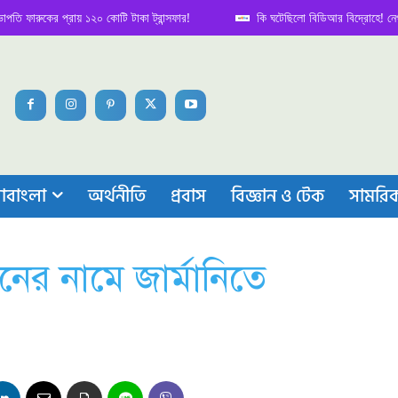
রুকের প্রায় ১২০ কোটি টাকা ট্রান্সফার!
কি ঘটেছিলো বিডিআর বিদ্রোহে! নেপথ্য কা
াবাংলা
অর্থনীতি
প্রবাস
বিজ্ঞান ও টেক
সামরি
ের নামে জার্মানিতে