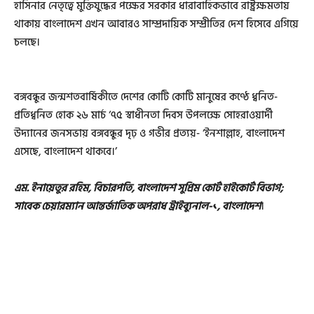
হাসিনার নেতৃত্বে মুক্তিযুদ্ধের পক্ষের সরকার ধারাবাহিকভাবে রাষ্ট্রক্ষমতায়
থাকায় বাংলাদেশ এখন আবারও সাম্প্রদায়িক সম্প্রীতির দেশ হিসেবে এগিয়ে
চলছে।
বঙ্গবন্ধুর জন্মশতবার্ষিকীতে দেশের কোটি কোটি মানুষের কণ্ঠে ধ্বনিত-
প্রতিধ্বনিত হোক ২৬ মার্চ ‘৭৫ স্বাধীনতা দিবস উপলক্ষে সোহরাওয়ার্দী
উদ্যানের জনসভায় বঙ্গবন্ধুর দৃঢ় ও গভীর প্রত্যয়- ‘ইনশাল্লাহ, বাংলাদেশ
এসেছে, বাংলাদেশ থাকবে।’
এম. ইনায়েতুর রহিম, বিচারপতি, বাংলাদেশ সুপ্রিম কোর্ট হাইকোর্ট বিভাগ;
সাবেক চেয়ারম্যান আন্তর্জাতিক অপরাধ ট্রাইব্যুনাল-১, বাংলাদেশ
।