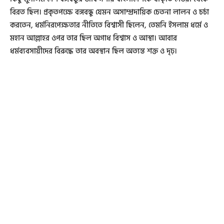
বিরত ছিল। প্রকৃতপক্ষে বঙ্গবন্ধু যেমন অসাম্প্রদায়িক চেতনা লালন ও চর্চা
করতেন, ধর্মনিরপেক্ষতার নীতিতে বিশ্বাসী ছিলেন, তেমনি ইসলাম ধর্মে ও
মহান আল্লাহর ওপর তার ছিল অগাধ বিশ্বাস ও আস্থা। আবার
ধর্মব্যবসায়ীদের বিরুদ্ধে তার অবস্থান ছিল অত্যন্ত শক্ত ও দৃঢ়।