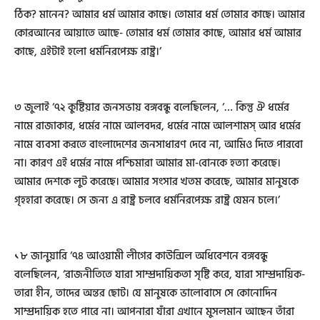
ঠিক? মানেন? আমার ধর্ম আমার কাছে। তোমার ধর্ম তোমার কাছে। আমার
কোরআনের আয়াতে আছে- তোমার ধর্ম তোমার কাছে, আমার ধর্ম আমার
কাছে, এইটাই হলো ধর্মনিরপেক্ষ রাষ্ট্র।’
৩ জুলাই ‘৭২ কুষ্টিয়ার জনসভায় বঙ্গবন্ধু বলেছিলেন, ‘… কিন্তু ঐ ধর্মের
নামে রাজাকার, ধর্মের নামে আলবদর, ধর্মের নামে আলশামস্‌ আর ধর্মের
নামে ব্যবসা করতে বাংলাদেশের জনসাধারণ দেবে না, আমিও দিতে পারবো
না। কারণ এই ধর্মের নামে পশ্চিমারা আমার মা-বোনকে হত্যা করেছে।
আমার দেশকে লুট করেছে। আমার সংসার খতম করেছে, আমার মানুষকে
গৃহহারা করেছে। সে জন্য এ রাষ্ট্র চলবে ধর্মনিরপেক্ষ রাষ্ট্র যেমন চলে।’
১৮ জানুয়ারি ‘৭৪ আওয়ামী লীগের কাউন্সিল অধিবেশনে বঙ্গবন্ধু
বলেছিলেন, ‘রাজনীতিতে যারা সাম্প্রদায়িকতা সৃষ্টি করে, যারা সাম্প্রদায়িক-
তারা হীন, তাদের অন্তর ছোট। যে মানুষকে ভালোবাসে সে কোনোদিন
সাম্প্রদায়িক হতে পারে না। আপনারা যাঁরা এখানে মুসলমান আছেন তাঁরা