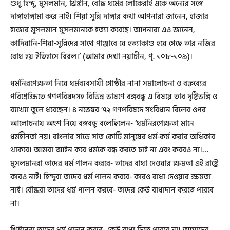
শুধু হিন্দু, মুসলমান, খ্রিষ্টান, বৌদ্ধ ধর্মের লোকেরাই একে অন্যের সঙ্গে
দাঙ্গাহাঙ্গামা করে নাই। শিয়া সুন্নি দাঙ্গার কথা আপনারা জানেন, হাজার
হাজার মুসলমান মুসলমানকে হত্যা করেছে। আপনারা এও জানেন,
কাদিয়ানি-শিয়া-সুন্নিদের সাথে পাঞ্জাবে যে হত্যাকাণ্ড হয়ে গেছে তার নজির
বোধ হয় ইতিহাসে বিরল।’ (আমার দেখা নয়াচীন, পৃ. ১০৮-১০৯)।
ধর্মনিরপেক্ষতা নিয়ে ধর্মব্যবসায়ী গোষ্ঠীর নানা সমালোচনা ও বক্তব্যের
পরিপ্রেক্ষিতে গণপরিষদসহ বিভিন্ন ভাষণে বঙ্গবন্ধু এ বিষয়ে তার দৃষ্টিভঙ্গি ও
ব্যাখ্যা তুলে ধরেছেন। ৪ নভেম্বর ‘৭২ গণপরিষদে সংবিধান বিলের ওপর
আলোচনায় অংশ নিয়ে বঙ্গবন্ধু বলেছিলেন- ‘ধর্মনিরপেক্ষতা মানে
ধর্মহীনতা নয়। বাংলার সাড়ে সাত কোটি মানুষের ধর্ম-কর্ম করার অধিকার
থাকবে। আমরা আইন করে ধর্মকে বন্ধ করতে চাই না এবং করবও না।…
মুসলমানরা তাদের ধর্ম পালন করবে- তাদের বাধা দেওয়ার ক্ষমতা এই রাষ্ট্রে
কারও নাই। হিন্দুরা তাদের ধর্ম পালন করবে- কারও বাধা দেওয়ার ক্ষমতা
নাই। বৌদ্ধরা তাদের ধর্ম পালন করবে- তাদের কেউ বাধাদান করতে পারবে
না।